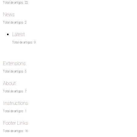
Total de artigos:
22
News
Total de artigos:
2
Latest
Total de artigos:
9
Extensions
Total de artigos:
5
About
Total de artigos:
7
Instructions
Total de artigos:
1
Footer Links
Total de artigos:
16